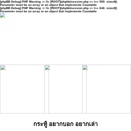
[phpBB Debug] PHP Warning
: in file
[ROOT]/phpbb/session.php
on line
590
:
sizeof():
Parameter must be an array or an object that implements Countable
[phpBB Debug] PHP Warning
: in file
[ROOT]/phpbb/session.php
on line
646
:
sizeof():
Parameter must be an array or an object that implements Countable
กระทู้ อยากบอก อยากเล่า