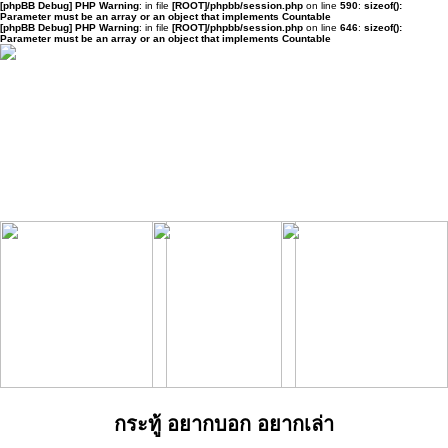
[phpBB Debug] PHP Warning
: in file
[ROOT]/phpbb/session.php
on line
590
:
sizeof():
Parameter must be an array or an object that implements Countable
[phpBB Debug] PHP Warning
: in file
[ROOT]/phpbb/session.php
on line
646
:
sizeof():
Parameter must be an array or an object that implements Countable
กระทู้ อยากบอก อยากเล่า