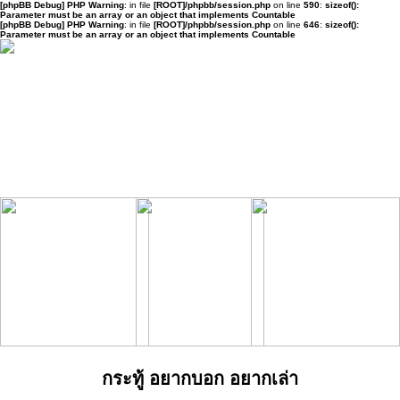
[phpBB Debug] PHP Warning
: in file
[ROOT]/phpbb/session.php
on line
590
:
sizeof():
Parameter must be an array or an object that implements Countable
[phpBB Debug] PHP Warning
: in file
[ROOT]/phpbb/session.php
on line
646
:
sizeof():
Parameter must be an array or an object that implements Countable
กระทู้ อยากบอก อยากเล่า