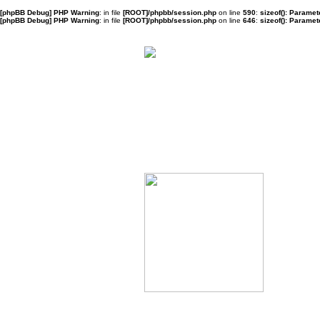
[phpBB Debug] PHP Warning
: in file
[ROOT]/phpbb/session.php
on line
590
:
sizeof(): Parame
[phpBB Debug] PHP Warning
: in file
[ROOT]/phpbb/session.php
on line
646
:
sizeof(): Parame