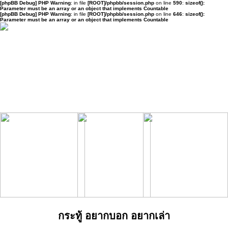
[phpBB Debug] PHP Warning
: in file
[ROOT]/phpbb/session.php
on line
590
:
sizeof():
Parameter must be an array or an object that implements Countable
[phpBB Debug] PHP Warning
: in file
[ROOT]/phpbb/session.php
on line
646
:
sizeof():
Parameter must be an array or an object that implements Countable
กระทู้ อยากบอก อยากเล่า