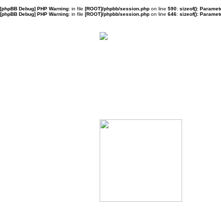
[phpBB Debug] PHP Warning
: in file
[ROOT]/phpbb/session.php
on line
590
:
sizeof(): Parame
[phpBB Debug] PHP Warning
: in file
[ROOT]/phpbb/session.php
on line
646
:
sizeof(): Parame