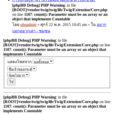
[phpBB Debug] PHP Warning
: in file
[ROOT]/vendor/twig/twig/lib/Twig/Extension/Core.php
on line
1107
:
count(): Parameter must be an array or an
object that implements Countable
โดย
phnadmin
» ศุกร์ 22 พ.ค. 2015 10:45 am » ใน
อยาก
บอกอยากเล่า - ชุมชน
[phpBB Debug] PHP Warning
: in file
[ROOT]/vendor/twig/twig/lib/Twig/Extension/Core.php
on line
1107
:
count(): Parameter must be an array or an object that
implements Countable
แสดงโพสจาก
[phpBB Debug] PHP Warning
: in file
[ROOT]/vendor/twig/twig/lib/Twig/Extension/Core.php
on line
1107
:
count(): Parameter must be an array or an object that
implements Countable