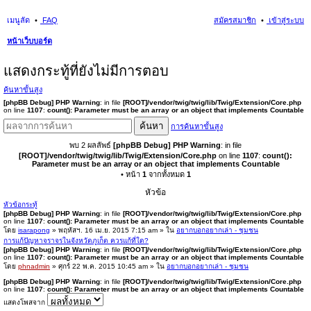
เมนูลัด
FAQ
สมัครสมาชิก
เข้าสู่ระบบ
หน้าเว็บบอร์ด
นห
แสดงกระทู้ที่ยังไม่มีการตอบ
า
ค้นหาขั้นสูง
[phpBB Debug] PHP Warning
: in file
[ROOT]/vendor/twig/twig/lib/Twig/Extension/Core.php
on line
1107
:
count(): Parameter must be an array or an object that implements Countable
ค้นหา
การค้นหาขั้นสูง
พบ 2 ผลลัพธ์
[phpBB Debug] PHP Warning
: in file
[ROOT]/vendor/twig/twig/lib/Twig/Extension/Core.php
on line
1107
:
count():
Parameter must be an array or an object that implements Countable
• หน้า
1
จากทั้งหมด
1
หัวข้อ
หัวข้อกระทู้
[phpBB Debug] PHP Warning
: in file
[ROOT]/vendor/twig/twig/lib/Twig/Extension/Core.php
on line
1107
:
count(): Parameter must be an array or an object that implements Countable
โดย
isarapong
» พฤหัสฯ. 16 เม.ย. 2015 7:15 am » ใน
อยากบอกอยากเล่า - ชุมชน
การแก้ปัญหาจราจรในจังหวัดภูเก็ต ควรแก้ที่ใด?
[phpBB Debug] PHP Warning
: in file
[ROOT]/vendor/twig/twig/lib/Twig/Extension/Core.php
on line
1107
:
count(): Parameter must be an array or an object that implements Countable
โดย
phnadmin
» ศุกร์ 22 พ.ค. 2015 10:45 am » ใน
อยากบอกอยากเล่า - ชุมชน
[phpBB Debug] PHP Warning
: in file
[ROOT]/vendor/twig/twig/lib/Twig/Extension/Core.php
on line
1107
:
count(): Parameter must be an array or an object that implements Countable
แสดงโพสจาก