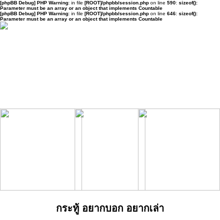
[phpBB Debug] PHP Warning
: in file
[ROOT]/phpbb/session.php
on line
590
:
sizeof():
Parameter must be an array or an object that implements Countable
[phpBB Debug] PHP Warning
: in file
[ROOT]/phpbb/session.php
on line
646
:
sizeof():
Parameter must be an array or an object that implements Countable
กระทู้ อยากบอก อยากเล่า