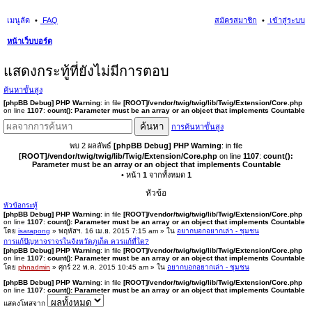
เมนูลัด
FAQ
สมัครสมาชิก
เข้าสู่ระบบ
หน้าเว็บบอร์ด
นห
แสดงกระทู้ที่ยังไม่มีการตอบ
า
ค้นหาขั้นสูง
[phpBB Debug] PHP Warning
: in file
[ROOT]/vendor/twig/twig/lib/Twig/Extension/Core.php
on line
1107
:
count(): Parameter must be an array or an object that implements Countable
ค้นหา
การค้นหาขั้นสูง
พบ 2 ผลลัพธ์
[phpBB Debug] PHP Warning
: in file
[ROOT]/vendor/twig/twig/lib/Twig/Extension/Core.php
on line
1107
:
count():
Parameter must be an array or an object that implements Countable
• หน้า
1
จากทั้งหมด
1
หัวข้อ
หัวข้อกระทู้
[phpBB Debug] PHP Warning
: in file
[ROOT]/vendor/twig/twig/lib/Twig/Extension/Core.php
on line
1107
:
count(): Parameter must be an array or an object that implements Countable
โดย
isarapong
» พฤหัสฯ. 16 เม.ย. 2015 7:15 am » ใน
อยากบอกอยากเล่า - ชุมชน
การแก้ปัญหาจราจรในจังหวัดภูเก็ต ควรแก้ที่ใด?
[phpBB Debug] PHP Warning
: in file
[ROOT]/vendor/twig/twig/lib/Twig/Extension/Core.php
on line
1107
:
count(): Parameter must be an array or an object that implements Countable
โดย
phnadmin
» ศุกร์ 22 พ.ค. 2015 10:45 am » ใน
อยากบอกอยากเล่า - ชุมชน
[phpBB Debug] PHP Warning
: in file
[ROOT]/vendor/twig/twig/lib/Twig/Extension/Core.php
on line
1107
:
count(): Parameter must be an array or an object that implements Countable
แสดงโพสจาก