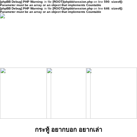
[phpBB Debug] PHP Warning
: in file
[ROOT]/phpbb/session.php
on line
590
:
sizeof():
Parameter must be an array or an object that implements Countable
[phpBB Debug] PHP Warning
: in file
[ROOT]/phpbb/session.php
on line
646
:
sizeof():
Parameter must be an array or an object that implements Countable
กระทู้ อยากบอก อยากเล่า