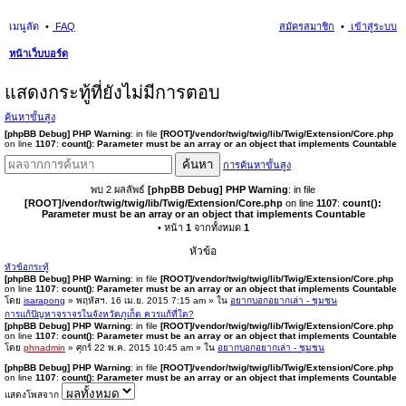
เมนูลัด
FAQ
สมัครสมาชิก
เข้าสู่ระบบ
หน้าเว็บบอร์ด
นห
แสดงกระทู้ที่ยังไม่มีการตอบ
า
ค้นหาขั้นสูง
[phpBB Debug] PHP Warning
: in file
[ROOT]/vendor/twig/twig/lib/Twig/Extension/Core.php
on line
1107
:
count(): Parameter must be an array or an object that implements Countable
ค้นหา
การค้นหาขั้นสูง
พบ 2 ผลลัพธ์
[phpBB Debug] PHP Warning
: in file
[ROOT]/vendor/twig/twig/lib/Twig/Extension/Core.php
on line
1107
:
count():
Parameter must be an array or an object that implements Countable
• หน้า
1
จากทั้งหมด
1
หัวข้อ
หัวข้อกระทู้
[phpBB Debug] PHP Warning
: in file
[ROOT]/vendor/twig/twig/lib/Twig/Extension/Core.php
on line
1107
:
count(): Parameter must be an array or an object that implements Countable
โดย
isarapong
» พฤหัสฯ. 16 เม.ย. 2015 7:15 am » ใน
อยากบอกอยากเล่า - ชุมชน
การแก้ปัญหาจราจรในจังหวัดภูเก็ต ควรแก้ที่ใด?
[phpBB Debug] PHP Warning
: in file
[ROOT]/vendor/twig/twig/lib/Twig/Extension/Core.php
on line
1107
:
count(): Parameter must be an array or an object that implements Countable
โดย
phnadmin
» ศุกร์ 22 พ.ค. 2015 10:45 am » ใน
อยากบอกอยากเล่า - ชุมชน
[phpBB Debug] PHP Warning
: in file
[ROOT]/vendor/twig/twig/lib/Twig/Extension/Core.php
on line
1107
:
count(): Parameter must be an array or an object that implements Countable
แสดงโพสจาก