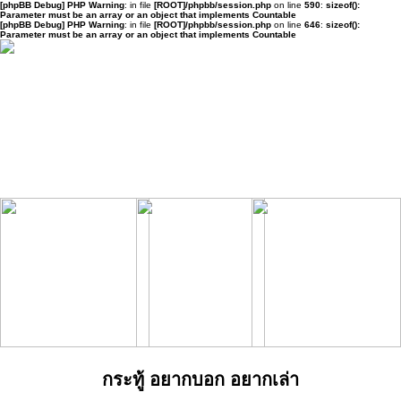
[phpBB Debug] PHP Warning
: in file
[ROOT]/phpbb/session.php
on line
590
:
sizeof():
Parameter must be an array or an object that implements Countable
[phpBB Debug] PHP Warning
: in file
[ROOT]/phpbb/session.php
on line
646
:
sizeof():
Parameter must be an array or an object that implements Countable
กระทู้ อยากบอก อยากเล่า