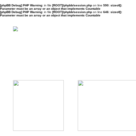
[phpBB Debug] PHP Warning
: in file
[ROOT]/phpbb/session.php
on line
590
:
sizeof():
Parameter must be an array or an object that implements Countable
[phpBB Debug] PHP Warning
: in file
[ROOT]/phpbb/session.php
on line
646
:
sizeof():
Parameter must be an array or an object that implements Countable