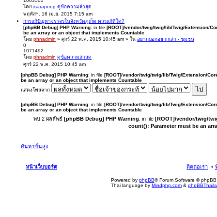
1063505
โดย
isarapong
ดูข้อความล่าสุด
พฤหัสฯ. 16 เม.ย. 2015 7:15 am
การแก้ปัญหาจราจรในจังหวัดภูเก็ต ควรแก้ที่ใด?
[phpBB Debug] PHP Warning
: in file
[ROOT]/vendor/twig/twig/lib/Twig/Extension/Co
be an array or an object that implements Countable
โดย
phnadmin
» ศุกร์ 22 พ.ค. 2015 10:45 am » ใน
อยากบอกอยากเล่า - ชุมชน
0
1071492
โดย
phnadmin
ดูข้อความล่าสุด
ศุกร์ 22 พ.ค. 2015 10:45 am
[phpBB Debug] PHP Warning
: in file
[ROOT]/vendor/twig/twig/lib/Twig/Extension/Cor
be an array or an object that implements Countable
แสดงโพสจาก
[phpBB Debug] PHP Warning
: in file
[ROOT]/vendor/twig/twig/lib/Twig/Extension/Cor
be an array or an object that implements Countable
พบ 2 ผลลัพธ์
[phpBB Debug] PHP Warning
: in file
[ROOT]/vendor/twig/twi
count(): Parameter must be an arr
ค้นหาขั้นสูง
หน้าเว็บบอร์ด
ติดต่อเรา
Powered by
phpBB
® Forum Software © phpBB 
Thai language by
Mindphp.com
&
phpBBThail