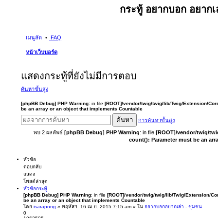
กระทู้ อยากบอก อยากเล
เมนูลัด
FAQ
หน้าเว็บบอร์ด
แสดงกระทู้ที่ยังไม่มีการตอบ
ค้นหาขั้นสูง
[phpBB Debug] PHP Warning
: in file
[ROOT]/vendor/twig/twig/lib/Twig/Extension/Cor
be an array or an object that implements Countable
ค้นหา
การค้นหาขั้นสูง
พบ 2 ผลลัพธ์
[phpBB Debug] PHP Warning
: in file
[ROOT]/vendor/twig/twi
count(): Parameter must be an arr
หัวข้อ
ตอบกลับ
แสดง
โพสต์ล่าสุด
หัวข้อกระทู้
[phpBB Debug] PHP Warning
: in file
[ROOT]/vendor/twig/twig/lib/Twig/Extension/Co
be an array or an object that implements Countable
โดย
isarapong
» พฤหัสฯ. 16 เม.ย. 2015 7:15 am » ใน
อยากบอกอยากเล่า - ชุมชน
0