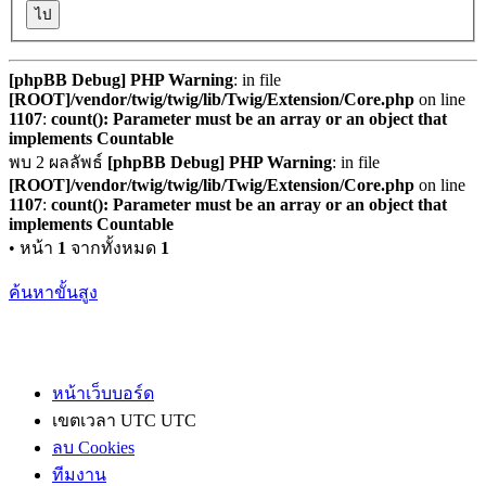
[phpBB Debug] PHP Warning
: in file
[ROOT]/vendor/twig/twig/lib/Twig/Extension/Core.php
on line
1107
:
count(): Parameter must be an array or an object that
implements Countable
พบ 2 ผลลัพธ์
[phpBB Debug] PHP Warning
: in file
[ROOT]/vendor/twig/twig/lib/Twig/Extension/Core.php
on line
1107
:
count(): Parameter must be an array or an object that
implements Countable
• หน้า
1
จากทั้งหมด
1
ค้นหาขั้นสูง
หน้าเว็บบอร์ด
เขตเวลา UTC UTC
ลบ Cookies
ทีมงาน