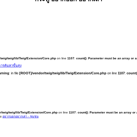
twig/twig/lib/Twig/Extension/Core.php
on line
1107
:
count(): Parameter must be an array or 
ารค้นหาขั้นสูง
rning
: in file
[ROOT]/vendor/twig/twig/lib/Twig/Extension/Core.php
on line
1107
:
count(
/twig/twig/lib/Twig/Extension/Core.php
on line
1107
:
count(): Parameter must be an array or
ใน
อยากบอกอยากเล่า - ชุมชน