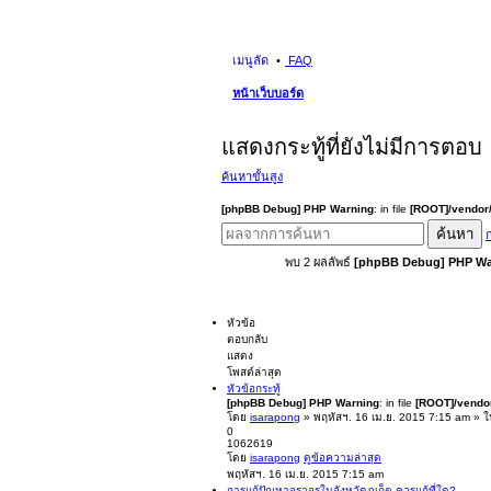
เมนูลัด
FAQ
หน้าเว็บบอร์ด
แสดงกระทู้ที่ยังไม่มีการตอบ
ค้นหาขั้นสูง
[phpBB Debug] PHP Warning
: in file
[ROOT]/vendor/
ค้นหา
ก
พบ 2 ผลลัพธ์
[phpBB Debug] PHP Wa
หัวข้อ
ตอบกลับ
แสดง
โพสต์ล่าสุด
หัวข้อกระทู้
[phpBB Debug] PHP Warning
: in file
[ROOT]/vendor
โดย
isarapong
» พฤหัสฯ. 16 เม.ย. 2015 7:15 am » 
0
1062619
โดย
isarapong
ดูข้อความล่าสุด
พฤหัสฯ. 16 เม.ย. 2015 7:15 am
การแก้ปัญหาจราจรในจังหวัดภูเก็ต ควรแก้ที่ใด?