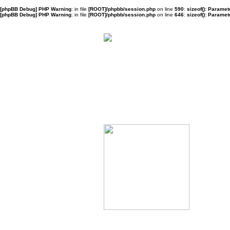
[phpBB Debug] PHP Warning
: in file
[ROOT]/phpbb/session.php
on line
590
:
sizeof(): Parame
[phpBB Debug] PHP Warning
: in file
[ROOT]/phpbb/session.php
on line
646
:
sizeof(): Parame