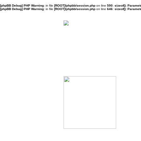
[phpBB Debug] PHP Warning
: in file
[ROOT]/phpbb/session.php
on line
590
:
sizeof(): Parame
[phpBB Debug] PHP Warning
: in file
[ROOT]/phpbb/session.php
on line
646
:
sizeof(): Parame