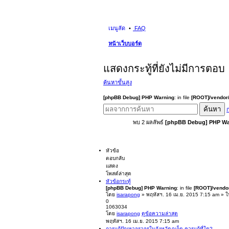
เมนูลัด
FAQ
หน้าเว็บบอร์ด
แสดงกระทู้ที่ยังไม่มีการตอบ
ค้นหาขั้นสูง
[phpBB Debug] PHP Warning
: in file
[ROOT]/vendor/
ค้นหา
ก
พบ 2 ผลลัพธ์
[phpBB Debug] PHP Wa
หัวข้อ
ตอบกลับ
แสดง
โพสต์ล่าสุด
หัวข้อกระทู้
[phpBB Debug] PHP Warning
: in file
[ROOT]/vendor
โดย
isarapong
» พฤหัสฯ. 16 เม.ย. 2015 7:15 am » 
0
1063034
โดย
isarapong
ดูข้อความล่าสุด
พฤหัสฯ. 16 เม.ย. 2015 7:15 am
การแก้ปัญหาจราจรในจังหวัดภูเก็ต ควรแก้ที่ใด?