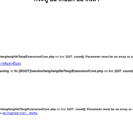
twig/twig/lib/Twig/Extension/Core.php
on line
1107
:
count(): Parameter must be an array or 
ารค้นหาขั้นสูง
rning
: in file
[ROOT]/vendor/twig/twig/lib/Twig/Extension/Core.php
on line
1107
:
count(
/twig/twig/lib/Twig/Extension/Core.php
on line
1107
:
count(): Parameter must be an array or
ใน
อยากบอกอยากเล่า - ชุมชน