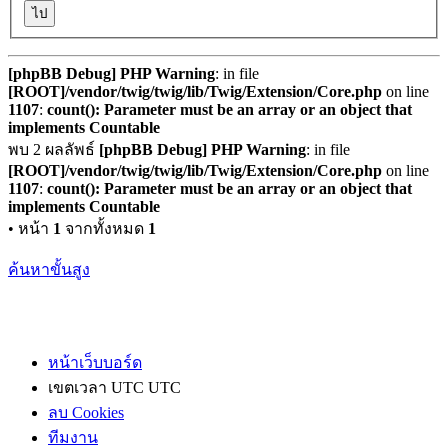
[phpBB Debug] PHP Warning
: in file
[ROOT]/vendor/twig/twig/lib/Twig/Extension/Core.php
on line
1107
:
count(): Parameter must be an array or an object that
implements Countable
พบ 2 ผลลัพธ์
[phpBB Debug] PHP Warning
: in file
[ROOT]/vendor/twig/twig/lib/Twig/Extension/Core.php
on line
1107
:
count(): Parameter must be an array or an object that
implements Countable
• หน้า
1
จากทั้งหมด
1
ค้นหาขั้นสูง
หน้าเว็บบอร์ด
เขตเวลา UTC UTC
ลบ Cookies
ทีมงาน