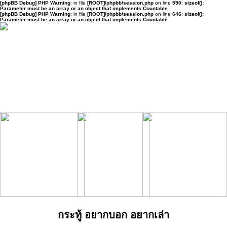
[phpBB Debug] PHP Warning
: in file
[ROOT]/phpbb/session.php
on line
590
:
sizeof():
Parameter must be an array or an object that implements Countable
[phpBB Debug] PHP Warning
: in file
[ROOT]/phpbb/session.php
on line
646
:
sizeof():
Parameter must be an array or an object that implements Countable
กระทู้ อยากบอก อยากเล่า