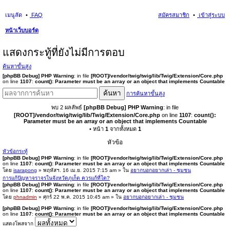
เมนูลัด
FAQ
สมัครสมาชิก
เข้าสู่ระบบ
หน้าเว็บบอร์ด
นห
แสดงกระทู้ที่ยังไม่มีการตอบ
า
ค้นหาขั้นสูง
[phpBB Debug] PHP Warning
: in file
[ROOT]/vendor/twig/twig/lib/Twig/Extension/Core.php
on line
1107
:
count(): Parameter must be an array or an object that implements Countable
ค้นหา
การค้นหาขั้นสูง
พบ 2 ผลลัพธ์
[phpBB Debug] PHP Warning
: in file
[ROOT]/vendor/twig/twig/lib/Twig/Extension/Core.php
on line
1107
:
count():
Parameter must be an array or an object that implements Countable
• หน้า
1
จากทั้งหมด
1
หัวข้อ
หัวข้อกระทู้
[phpBB Debug] PHP Warning
: in file
[ROOT]/vendor/twig/twig/lib/Twig/Extension/Core.php
on line
1107
:
count(): Parameter must be an array or an object that implements Countable
โดย
isarapong
» พฤหัสฯ. 16 เม.ย. 2015 7:15 am » ใน
อยากบอกอยากเล่า - ชุมชน
การแก้ปัญหาจราจรในจังหวัดภูเก็ต ควรแก้ที่ใด?
[phpBB Debug] PHP Warning
: in file
[ROOT]/vendor/twig/twig/lib/Twig/Extension/Core.php
on line
1107
:
count(): Parameter must be an array or an object that implements Countable
โดย
phnadmin
» ศุกร์ 22 พ.ค. 2015 10:45 am » ใน
อยากบอกอยากเล่า - ชุมชน
[phpBB Debug] PHP Warning
: in file
[ROOT]/vendor/twig/twig/lib/Twig/Extension/Core.php
on line
1107
:
count(): Parameter must be an array or an object that implements Countable
แสดงโพสจาก