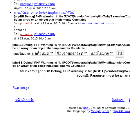
1062851
โดย
isarapong
ดูข้อความล่าสุด
พฤหัสฯ. 16 เม.ย. 2015 7:15 am
การแก้ปัญหาจราจรในจังหวัดภูเก็ต ควรแก้ที่ใด?
[phpBB Debug] PHP Warning
: in file
[ROOT]/vendor/twig/twig/lib/Twig/Extension/Co
be an array or an object that implements Countable
โดย
phnadmin
» ศุกร์ 22 พ.ค. 2015 10:45 am » ใน
อยากบอกอยากเล่า - ชุมชน
0
1070752
โดย
phnadmin
ดูข้อความล่าสุด
ศุกร์ 22 พ.ค. 2015 10:45 am
[phpBB Debug] PHP Warning
: in file
[ROOT]/vendor/twig/twig/lib/Twig/Extension/Cor
be an array or an object that implements Countable
แสดงโพสจาก
[phpBB Debug] PHP Warning
: in file
[ROOT]/vendor/twig/twig/lib/Twig/Extension/Cor
be an array or an object that implements Countable
พบ 2 ผลลัพธ์
[phpBB Debug] PHP Warning
: in file
[ROOT]/vendor/twig/twi
count(): Parameter must be an arr
ค้นหาขั้นสูง
หน้าเว็บบอร์ด
ติดต่อเรา
Powered by
phpBB
® Forum Software © phpBB 
Thai language by
Mindphp.com
&
phpBBThail