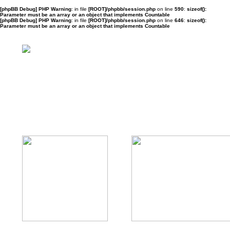
[phpBB Debug] PHP Warning
: in file
[ROOT]/phpbb/session.php
on line
590
:
sizeof():
Parameter must be an array or an object that implements Countable
[phpBB Debug] PHP Warning
: in file
[ROOT]/phpbb/session.php
on line
646
:
sizeof():
Parameter must be an array or an object that implements Countable