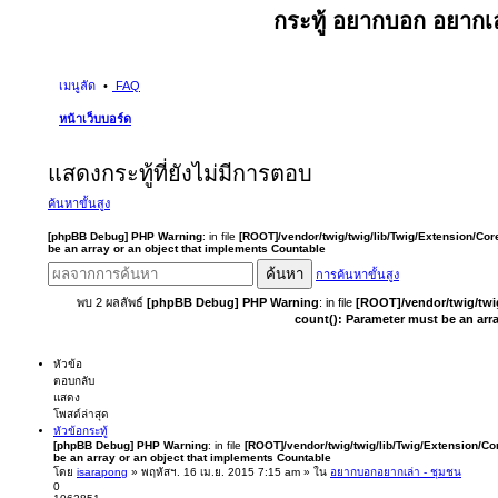
กระทู้ อยากบอก อยากเล
เมนูลัด
FAQ
หน้าเว็บบอร์ด
แสดงกระทู้ที่ยังไม่มีการตอบ
ค้นหาขั้นสูง
[phpBB Debug] PHP Warning
: in file
[ROOT]/vendor/twig/twig/lib/Twig/Extension/Cor
be an array or an object that implements Countable
ค้นหา
การค้นหาขั้นสูง
พบ 2 ผลลัพธ์
[phpBB Debug] PHP Warning
: in file
[ROOT]/vendor/twig/twi
count(): Parameter must be an arr
หัวข้อ
ตอบกลับ
แสดง
โพสต์ล่าสุด
หัวข้อกระทู้
[phpBB Debug] PHP Warning
: in file
[ROOT]/vendor/twig/twig/lib/Twig/Extension/Co
be an array or an object that implements Countable
โดย
isarapong
» พฤหัสฯ. 16 เม.ย. 2015 7:15 am » ใน
อยากบอกอยากเล่า - ชุมชน
0