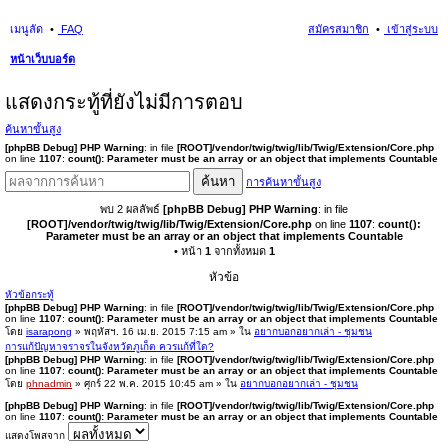
เมนูลัด
FAQ
สมัครสมาชิก
เข้าสู่ระบบ
หน้าเว็บบอร์ด
นห
แสดงกระทู้ที่ยังไม่มีการตอบ
า
ค้นหาขั้นสูง
[phpBB Debug] PHP Warning
: in file
[ROOT]/vendor/twig/twig/lib/Twig/Extension/Core.php
on line
1107
:
count(): Parameter must be an array or an object that implements Countable
ค้นหา
การค้นหาขั้นสูง
พบ 2 ผลลัพธ์
[phpBB Debug] PHP Warning
: in file
[ROOT]/vendor/twig/twig/lib/Twig/Extension/Core.php
on line
1107
:
count():
Parameter must be an array or an object that implements Countable
• หน้า
1
จากทั้งหมด
1
หัวข้อ
หัวข้อกระทู้
[phpBB Debug] PHP Warning
: in file
[ROOT]/vendor/twig/twig/lib/Twig/Extension/Core.php
on line
1107
:
count(): Parameter must be an array or an object that implements Countable
โดย
isarapong
» พฤหัสฯ. 16 เม.ย. 2015 7:15 am » ใน
อยากบอกอยากเล่า - ชุมชน
การแก้ปัญหาจราจรในจังหวัดภูเก็ต ควรแก้ที่ใด?
[phpBB Debug] PHP Warning
: in file
[ROOT]/vendor/twig/twig/lib/Twig/Extension/Core.php
on line
1107
:
count(): Parameter must be an array or an object that implements Countable
โดย
phnadmin
» ศุกร์ 22 พ.ค. 2015 10:45 am » ใน
อยากบอกอยากเล่า - ชุมชน
[phpBB Debug] PHP Warning
: in file
[ROOT]/vendor/twig/twig/lib/Twig/Extension/Core.php
on line
1107
:
count(): Parameter must be an array or an object that implements Countable
แสดงโพสจาก