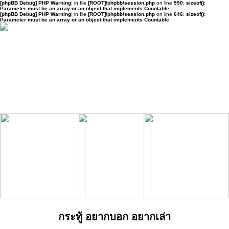
[phpBB Debug] PHP Warning
: in file
[ROOT]/phpbb/session.php
on line
590
:
sizeof():
Parameter must be an array or an object that implements Countable
[phpBB Debug] PHP Warning
: in file
[ROOT]/phpbb/session.php
on line
646
:
sizeof():
Parameter must be an array or an object that implements Countable
กระทู้ อยากบอก อยากเล่า