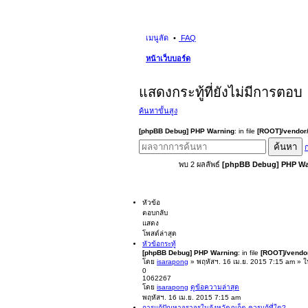
เมนูลัด
FAQ
หน้าเว็บบอร์ด
แสดงกระทู้ที่ยังไม่มีการตอบ
ค้นหาขั้นสูง
[phpBB Debug] PHP Warning
: in file
[ROOT]/vendor/
ค้นหา
ก
พบ 2 ผลลัพธ์
[phpBB Debug] PHP Wa
หัวข้อ
ตอบกลับ
แสดง
โพสต์ล่าสุด
หัวข้อกระทู้
[phpBB Debug] PHP Warning
: in file
[ROOT]/vendor
โดย
isarapong
» พฤหัสฯ. 16 เม.ย. 2015 7:15 am » 
0
1062267
โดย
isarapong
ดูข้อความล่าสุด
พฤหัสฯ. 16 เม.ย. 2015 7:15 am
การแก้ปัญหาจราจรในจังหวัดภูเก็ต ควรแก้ที่ใด?