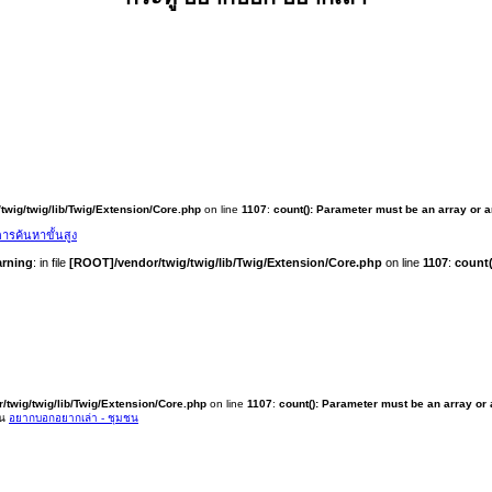
twig/twig/lib/Twig/Extension/Core.php
on line
1107
:
count(): Parameter must be an array or 
ารค้นหาขั้นสูง
rning
: in file
[ROOT]/vendor/twig/twig/lib/Twig/Extension/Core.php
on line
1107
:
count(
/twig/twig/lib/Twig/Extension/Core.php
on line
1107
:
count(): Parameter must be an array or
ใน
อยากบอกอยากเล่า - ชุมชน