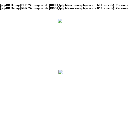
[phpBB Debug] PHP Warning
: in file
[ROOT]/phpbb/session.php
on line
590
:
sizeof(): Parame
[phpBB Debug] PHP Warning
: in file
[ROOT]/phpbb/session.php
on line
646
:
sizeof(): Parame