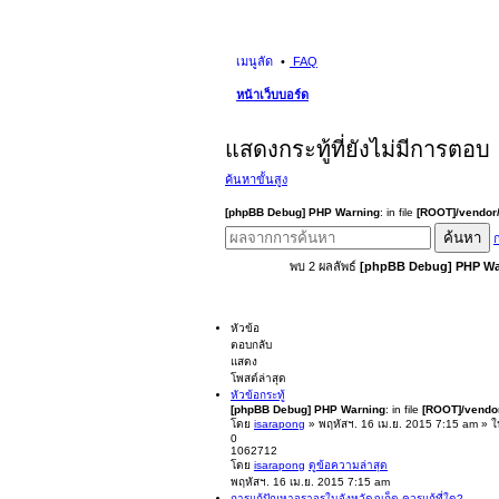
เมนูลัด
FAQ
หน้าเว็บบอร์ด
แสดงกระทู้ที่ยังไม่มีการตอบ
ค้นหาขั้นสูง
[phpBB Debug] PHP Warning
: in file
[ROOT]/vendor/
ค้นหา
ก
พบ 2 ผลลัพธ์
[phpBB Debug] PHP Wa
หัวข้อ
ตอบกลับ
แสดง
โพสต์ล่าสุด
หัวข้อกระทู้
[phpBB Debug] PHP Warning
: in file
[ROOT]/vendor
โดย
isarapong
» พฤหัสฯ. 16 เม.ย. 2015 7:15 am » 
0
1062712
โดย
isarapong
ดูข้อความล่าสุด
พฤหัสฯ. 16 เม.ย. 2015 7:15 am
การแก้ปัญหาจราจรในจังหวัดภูเก็ต ควรแก้ที่ใด?