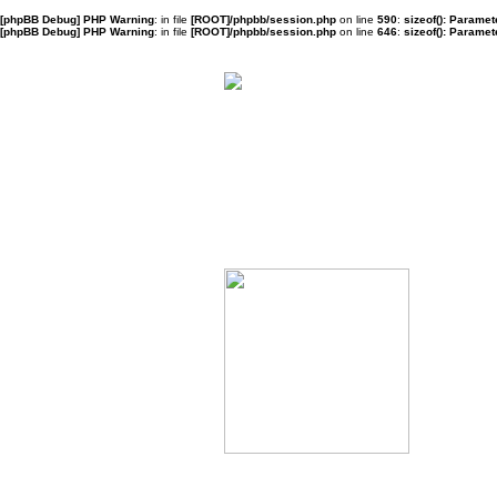
[phpBB Debug] PHP Warning
: in file
[ROOT]/phpbb/session.php
on line
590
:
sizeof(): Parame
[phpBB Debug] PHP Warning
: in file
[ROOT]/phpbb/session.php
on line
646
:
sizeof(): Parame