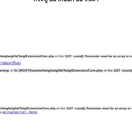
twig/twig/lib/Twig/Extension/Core.php
on line
1107
:
count(): Parameter must be an array or 
ารค้นหาขั้นสูง
rning
: in file
[ROOT]/vendor/twig/twig/lib/Twig/Extension/Core.php
on line
1107
:
count(
/twig/twig/lib/Twig/Extension/Core.php
on line
1107
:
count(): Parameter must be an array or
ใน
อยากบอกอยากเล่า - ชุมชน