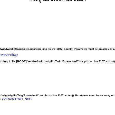
twig/twig/lib/Twig/Extension/Core.php
on line
1107
:
count(): Parameter must be an array or 
ารค้นหาขั้นสูง
rning
: in file
[ROOT]/vendor/twig/twig/lib/Twig/Extension/Core.php
on line
1107
:
count(
/twig/twig/lib/Twig/Extension/Core.php
on line
1107
:
count(): Parameter must be an array or
ใน
อยากบอกอยากเล่า - ชุมชน