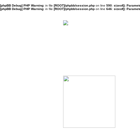
[phpBB Debug] PHP Warning
: in file
[ROOT]/phpbb/session.php
on line
590
:
sizeof(): Parame
[phpBB Debug] PHP Warning
: in file
[ROOT]/phpbb/session.php
on line
646
:
sizeof(): Parame