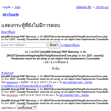
เมนูลัด
FAQ
สมัครสมาชิก
เข้าสู่ระบบ
หน้าเว็บบอร์ด
นห
แสดงกระทู้ที่ยังไม่มีการตอบ
า
ค้นหาขั้นสูง
[phpBB Debug] PHP Warning
: in file
[ROOT]/vendor/twig/twig/lib/Twig/Extension/Core.php
on line
1107
:
count(): Parameter must be an array or an object that implements Countable
ค้นหา
การค้นหาขั้นสูง
พบ 2 ผลลัพธ์
[phpBB Debug] PHP Warning
: in file
[ROOT]/vendor/twig/twig/lib/Twig/Extension/Core.php
on line
1107
:
count():
Parameter must be an array or an object that implements Countable
• หน้า
1
จากทั้งหมด
1
หัวข้อ
หัวข้อกระทู้
[phpBB Debug] PHP Warning
: in file
[ROOT]/vendor/twig/twig/lib/Twig/Extension/Core.php
on line
1107
:
count(): Parameter must be an array or an object that implements Countable
โดย
isarapong
» พฤหัสฯ. 16 เม.ย. 2015 7:15 am » ใน
อยากบอกอยากเล่า - ชุมชน
การแก้ปัญหาจราจรในจังหวัดภูเก็ต ควรแก้ที่ใด?
[phpBB Debug] PHP Warning
: in file
[ROOT]/vendor/twig/twig/lib/Twig/Extension/Core.php
on line
1107
:
count(): Parameter must be an array or an object that implements Countable
โดย
phnadmin
» ศุกร์ 22 พ.ค. 2015 10:45 am » ใน
อยากบอกอยากเล่า - ชุมชน
[phpBB Debug] PHP Warning
: in file
[ROOT]/vendor/twig/twig/lib/Twig/Extension/Core.php
on line
1107
:
count(): Parameter must be an array or an object that implements Countable
แสดงโพสจาก