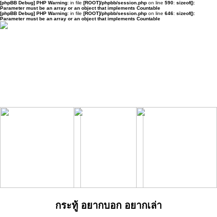
[phpBB Debug] PHP Warning
: in file
[ROOT]/phpbb/session.php
on line
590
:
sizeof():
Parameter must be an array or an object that implements Countable
[phpBB Debug] PHP Warning
: in file
[ROOT]/phpbb/session.php
on line
646
:
sizeof():
Parameter must be an array or an object that implements Countable
กระทู้ อยากบอก อยากเล่า