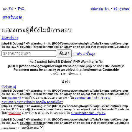
เมนูลัด
FAQ
สมัครสมาชิก
เข้าสู่ระบบ
หน้าเว็บบอร์ด
นห
แสดงกระทู้ที่ยังไม่มีการตอบ
า
ค้นหาขั้นสูง
[phpBB Debug] PHP Warning
: in file
[ROOT]/vendor/twig/twig/lib/Twig/Extension/Core.php
on line
1107
:
count(): Parameter must be an array or an object that implements Countable
ค้นหา
การค้นหาขั้นสูง
พบ 2 ผลลัพธ์
[phpBB Debug] PHP Warning
: in file
[ROOT]/vendor/twig/twig/lib/Twig/Extension/Core.php
on line
1107
:
count():
Parameter must be an array or an object that implements Countable
• หน้า
1
จากทั้งหมด
1
หัวข้อ
หัวข้อกระทู้
[phpBB Debug] PHP Warning
: in file
[ROOT]/vendor/twig/twig/lib/Twig/Extension/Core.php
on line
1107
:
count(): Parameter must be an array or an object that implements Countable
โดย
isarapong
» พฤหัสฯ. 16 เม.ย. 2015 7:15 am » ใน
อยากบอกอยากเล่า - ชุมชน
การแก้ปัญหาจราจรในจังหวัดภูเก็ต ควรแก้ที่ใด?
[phpBB Debug] PHP Warning
: in file
[ROOT]/vendor/twig/twig/lib/Twig/Extension/Core.php
on line
1107
:
count(): Parameter must be an array or an object that implements Countable
โดย
phnadmin
» ศุกร์ 22 พ.ค. 2015 10:45 am » ใน
อยากบอกอยากเล่า - ชุมชน
[phpBB Debug] PHP Warning
: in file
[ROOT]/vendor/twig/twig/lib/Twig/Extension/Core.php
on line
1107
:
count(): Parameter must be an array or an object that implements Countable
แสดงโพสจาก