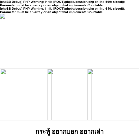
[phpBB Debug] PHP Warning
: in file
[ROOT]/phpbb/session.php
on line
590
:
sizeof():
Parameter must be an array or an object that implements Countable
[phpBB Debug] PHP Warning
: in file
[ROOT]/phpbb/session.php
on line
646
:
sizeof():
Parameter must be an array or an object that implements Countable
กระทู้ อยากบอก อยากเล่า