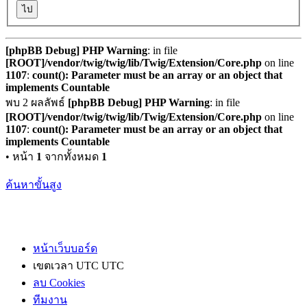
[phpBB Debug] PHP Warning
: in file
[ROOT]/vendor/twig/twig/lib/Twig/Extension/Core.php
on line
1107
:
count(): Parameter must be an array or an object that
implements Countable
พบ 2 ผลลัพธ์
[phpBB Debug] PHP Warning
: in file
[ROOT]/vendor/twig/twig/lib/Twig/Extension/Core.php
on line
1107
:
count(): Parameter must be an array or an object that
implements Countable
• หน้า
1
จากทั้งหมด
1
ค้นหาขั้นสูง
หน้าเว็บบอร์ด
เขตเวลา UTC UTC
ลบ Cookies
ทีมงาน