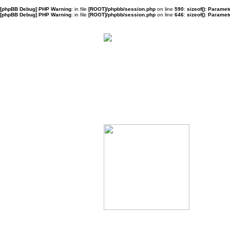
[phpBB Debug] PHP Warning
: in file
[ROOT]/phpbb/session.php
on line
590
:
sizeof(): Parame
[phpBB Debug] PHP Warning
: in file
[ROOT]/phpbb/session.php
on line
646
:
sizeof(): Parame