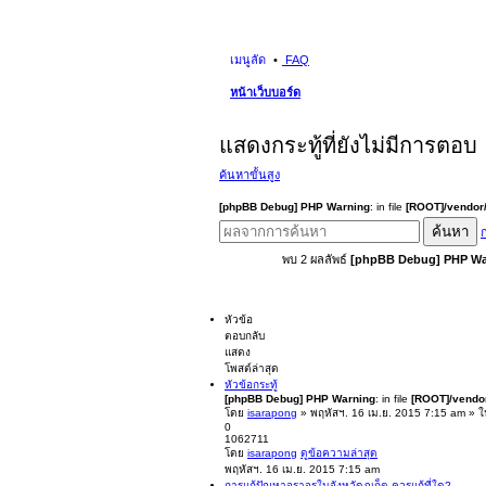
เมนูลัด
FAQ
หน้าเว็บบอร์ด
แสดงกระทู้ที่ยังไม่มีการตอบ
ค้นหาขั้นสูง
[phpBB Debug] PHP Warning
: in file
[ROOT]/vendor/
ค้นหา
ก
พบ 2 ผลลัพธ์
[phpBB Debug] PHP Wa
หัวข้อ
ตอบกลับ
แสดง
โพสต์ล่าสุด
หัวข้อกระทู้
[phpBB Debug] PHP Warning
: in file
[ROOT]/vendor
โดย
isarapong
» พฤหัสฯ. 16 เม.ย. 2015 7:15 am » 
0
1062711
โดย
isarapong
ดูข้อความล่าสุด
พฤหัสฯ. 16 เม.ย. 2015 7:15 am
การแก้ปัญหาจราจรในจังหวัดภูเก็ต ควรแก้ที่ใด?