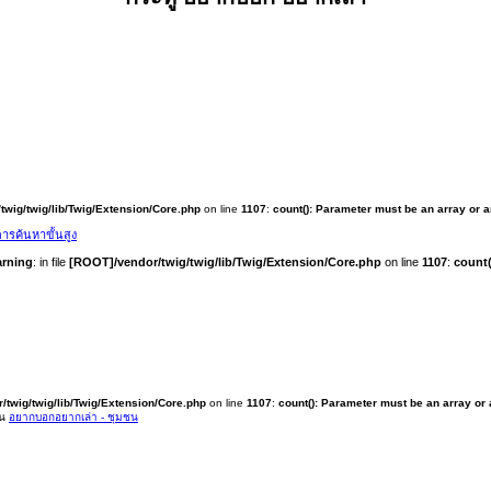
twig/twig/lib/Twig/Extension/Core.php
on line
1107
:
count(): Parameter must be an array or 
ารค้นหาขั้นสูง
rning
: in file
[ROOT]/vendor/twig/twig/lib/Twig/Extension/Core.php
on line
1107
:
count(
/twig/twig/lib/Twig/Extension/Core.php
on line
1107
:
count(): Parameter must be an array or
ใน
อยากบอกอยากเล่า - ชุมชน