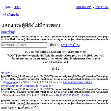
เมนูลัด
FAQ
สมัครสมาชิก
เข้าสู่ระบบ
หน้าเว็บบอร์ด
นห
แสดงกระทู้ที่ยังไม่มีการตอบ
า
ค้นหาขั้นสูง
[phpBB Debug] PHP Warning
: in file
[ROOT]/vendor/twig/twig/lib/Twig/Extension/Core.php
on line
1107
:
count(): Parameter must be an array or an object that implements Countable
ค้นหา
การค้นหาขั้นสูง
พบ 2 ผลลัพธ์
[phpBB Debug] PHP Warning
: in file
[ROOT]/vendor/twig/twig/lib/Twig/Extension/Core.php
on line
1107
:
count():
Parameter must be an array or an object that implements Countable
• หน้า
1
จากทั้งหมด
1
หัวข้อ
หัวข้อกระทู้
[phpBB Debug] PHP Warning
: in file
[ROOT]/vendor/twig/twig/lib/Twig/Extension/Core.php
on line
1107
:
count(): Parameter must be an array or an object that implements Countable
โดย
isarapong
» พฤหัสฯ. 16 เม.ย. 2015 7:15 am » ใน
อยากบอกอยากเล่า - ชุมชน
การแก้ปัญหาจราจรในจังหวัดภูเก็ต ควรแก้ที่ใด?
[phpBB Debug] PHP Warning
: in file
[ROOT]/vendor/twig/twig/lib/Twig/Extension/Core.php
on line
1107
:
count(): Parameter must be an array or an object that implements Countable
โดย
phnadmin
» ศุกร์ 22 พ.ค. 2015 10:45 am » ใน
อยากบอกอยากเล่า - ชุมชน
[phpBB Debug] PHP Warning
: in file
[ROOT]/vendor/twig/twig/lib/Twig/Extension/Core.php
on line
1107
:
count(): Parameter must be an array or an object that implements Countable
แสดงโพสจาก