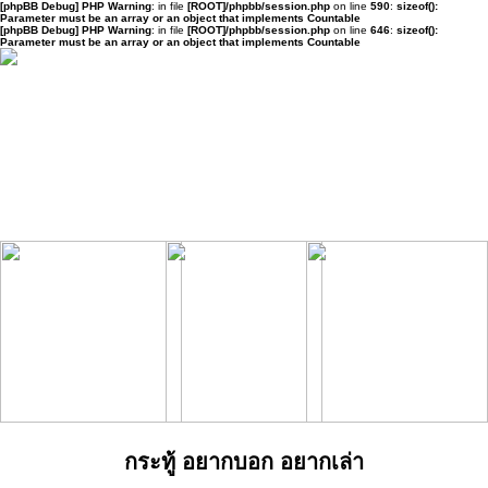
[phpBB Debug] PHP Warning
: in file
[ROOT]/phpbb/session.php
on line
590
:
sizeof():
Parameter must be an array or an object that implements Countable
[phpBB Debug] PHP Warning
: in file
[ROOT]/phpbb/session.php
on line
646
:
sizeof():
Parameter must be an array or an object that implements Countable
กระทู้ อยากบอก อยากเล่า