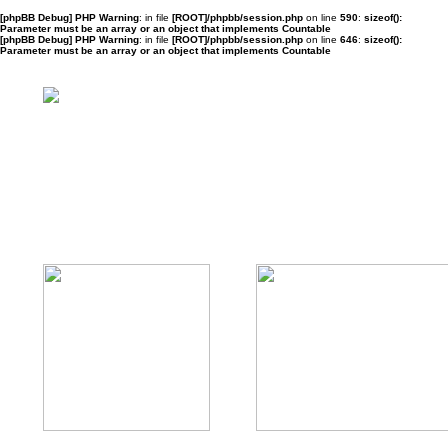
[phpBB Debug] PHP Warning
: in file
[ROOT]/phpbb/session.php
on line
590
:
sizeof():
Parameter must be an array or an object that implements Countable
[phpBB Debug] PHP Warning
: in file
[ROOT]/phpbb/session.php
on line
646
:
sizeof():
Parameter must be an array or an object that implements Countable