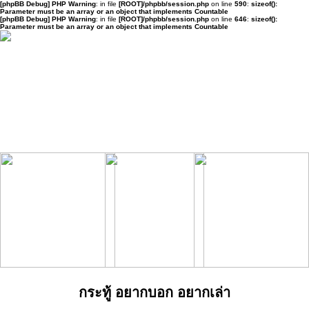
[phpBB Debug] PHP Warning
: in file
[ROOT]/phpbb/session.php
on line
590
:
sizeof():
Parameter must be an array or an object that implements Countable
[phpBB Debug] PHP Warning
: in file
[ROOT]/phpbb/session.php
on line
646
:
sizeof():
Parameter must be an array or an object that implements Countable
กระทู้ อยากบอก อยากเล่า