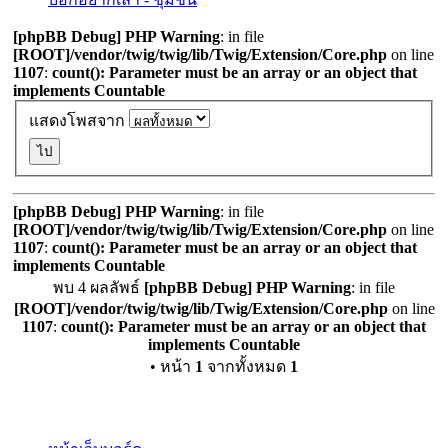
[phpBB Debug] PHP Warning
: in file
[ROOT]/vendor/twig/twig/lib/Twig/Extension/Core.php
on line
1107
:
count(): Parameter must be an array or an object that
implements Countable
แสดงโพสจาก
[phpBB Debug] PHP Warning
: in file
[ROOT]/vendor/twig/twig/lib/Twig/Extension/Core.php
on line
1107
:
count(): Parameter must be an array or an object that
implements Countable
พบ 4 ผลลัพธ์
[phpBB Debug] PHP Warning
: in file
[ROOT]/vendor/twig/twig/lib/Twig/Extension/Core.php
on line
1107
:
count(): Parameter must be an array or an object that
implements Countable
• หน้า
1
จากทั้งหมด
1