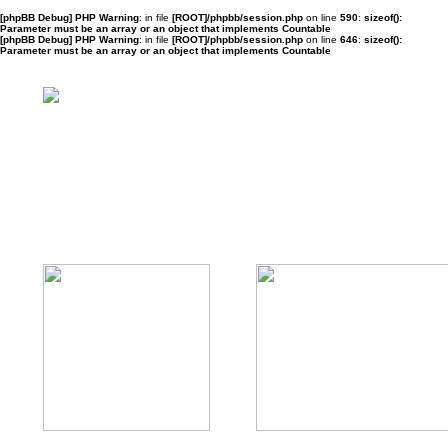
[phpBB Debug] PHP Warning
: in file
[ROOT]/phpbb/session.php
on line
590
:
sizeof():
Parameter must be an array or an object that implements Countable
[phpBB Debug] PHP Warning
: in file
[ROOT]/phpbb/session.php
on line
646
:
sizeof():
Parameter must be an array or an object that implements Countable