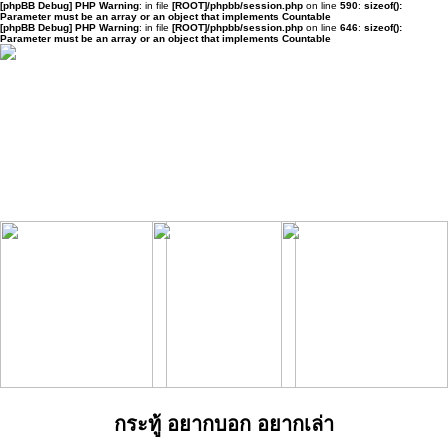
[phpBB Debug] PHP Warning
: in file
[ROOT]/phpbb/session.php
on line
590
:
sizeof():
Parameter must be an array or an object that implements Countable
[phpBB Debug] PHP Warning
: in file
[ROOT]/phpbb/session.php
on line
646
:
sizeof():
Parameter must be an array or an object that implements Countable
กระทู้ อยากบอก อยากเล่า