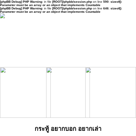
[phpBB Debug] PHP Warning
: in file
[ROOT]/phpbb/session.php
on line
590
:
sizeof():
Parameter must be an array or an object that implements Countable
[phpBB Debug] PHP Warning
: in file
[ROOT]/phpbb/session.php
on line
646
:
sizeof():
Parameter must be an array or an object that implements Countable
กระทู้ อยากบอก อยากเล่า