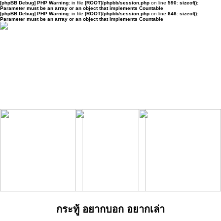
[phpBB Debug] PHP Warning
: in file
[ROOT]/phpbb/session.php
on line
590
:
sizeof():
Parameter must be an array or an object that implements Countable
[phpBB Debug] PHP Warning
: in file
[ROOT]/phpbb/session.php
on line
646
:
sizeof():
Parameter must be an array or an object that implements Countable
กระทู้ อยากบอก อยากเล่า