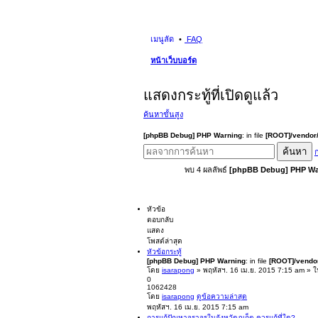
เมนูลัด
FAQ
หน้าเว็บบอร์ด
แสดงกระทู้ที่เปิดดูแล้ว
ค้นหาขั้นสูง
[phpBB Debug] PHP Warning
: in file
[ROOT]/vendor/
ค้นหา
ก
พบ 4 ผลลัพธ์
[phpBB Debug] PHP Wa
หัวข้อ
ตอบกลับ
แสดง
โพสต์ล่าสุด
หัวข้อกระทู้
[phpBB Debug] PHP Warning
: in file
[ROOT]/vendor
โดย
isarapong
» พฤหัสฯ. 16 เม.ย. 2015 7:15 am » 
0
1062428
โดย
isarapong
ดูข้อความล่าสุด
พฤหัสฯ. 16 เม.ย. 2015 7:15 am
การแก้ปัญหาจราจรในจังหวัดภูเก็ต ควรแก้ที่ใด?