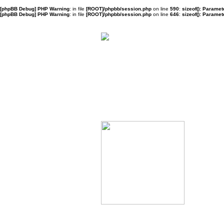
[phpBB Debug] PHP Warning
: in file
[ROOT]/phpbb/session.php
on line
590
:
sizeof(): Parame
[phpBB Debug] PHP Warning
: in file
[ROOT]/phpbb/session.php
on line
646
:
sizeof(): Parame