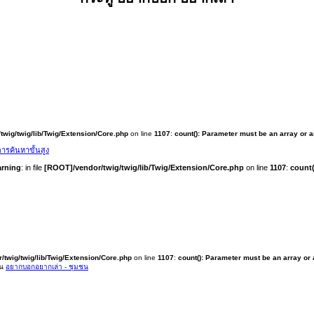
twig/twig/lib/Twig/Extension/Core.php
on line
1107
:
count(): Parameter must be an array or 
ารค้นหาขั้นสูง
rning
: in file
[ROOT]/vendor/twig/twig/lib/Twig/Extension/Core.php
on line
1107
:
count(
/twig/twig/lib/Twig/Extension/Core.php
on line
1107
:
count(): Parameter must be an array or
ใน
อยากบอกอยากเล่า - ชุมชน