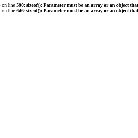
p
on line
590
:
sizeof(): Parameter must be an array or an object th
p
on line
646
:
sizeof(): Parameter must be an array or an object th