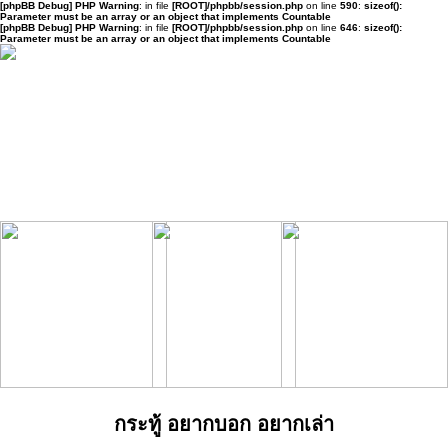
[phpBB Debug] PHP Warning
: in file
[ROOT]/phpbb/session.php
on line
590
:
sizeof():
Parameter must be an array or an object that implements Countable
[phpBB Debug] PHP Warning
: in file
[ROOT]/phpbb/session.php
on line
646
:
sizeof():
Parameter must be an array or an object that implements Countable
กระทู้ อยากบอก อยากเล่า