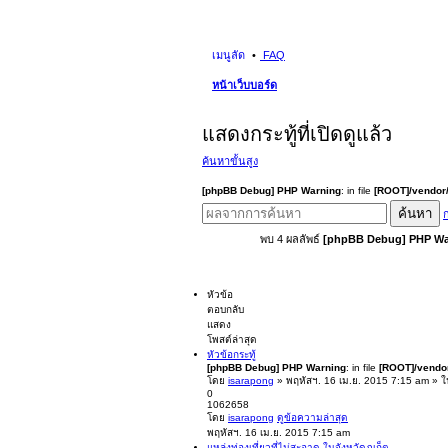
เมนูลัด
FAQ
หน้าเว็บบอร์ด
แสดงกระทู้ที่เปิดดูแล้ว
ค้นหาขั้นสูง
[phpBB Debug] PHP Warning
: in file
[ROOT]/vendor/
ค้นหา
ก
พบ 4 ผลลัพธ์
[phpBB Debug] PHP Wa
หัวข้อ
ตอบกลับ
แสดง
โพสต์ล่าสุด
หัวข้อกระทู้
[phpBB Debug] PHP Warning
: in file
[ROOT]/vendor
โดย
isarapong
» พฤหัสฯ. 16 เม.ย. 2015 7:15 am » 
0
1062658
โดย
isarapong
ดูข้อความล่าสุด
พฤหัสฯ. 16 เม.ย. 2015 7:15 am
แหล่งท่องเที่ยวที่ไม่สะอาด ในจังหวัดภูเก็ต