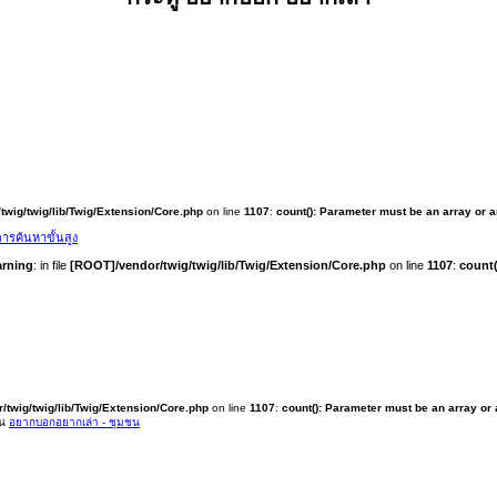
twig/twig/lib/Twig/Extension/Core.php
on line
1107
:
count(): Parameter must be an array or 
ารค้นหาขั้นสูง
rning
: in file
[ROOT]/vendor/twig/twig/lib/Twig/Extension/Core.php
on line
1107
:
count(
/twig/twig/lib/Twig/Extension/Core.php
on line
1107
:
count(): Parameter must be an array or
ใน
อยากบอกอยากเล่า - ชุมชน