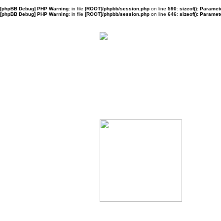
[phpBB Debug] PHP Warning
: in file
[ROOT]/phpbb/session.php
on line
590
:
sizeof(): Parame
[phpBB Debug] PHP Warning
: in file
[ROOT]/phpbb/session.php
on line
646
:
sizeof(): Parame