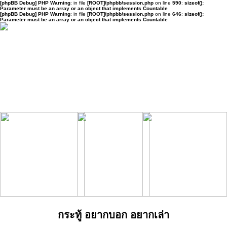
[phpBB Debug] PHP Warning
: in file
[ROOT]/phpbb/session.php
on line
590
:
sizeof():
Parameter must be an array or an object that implements Countable
[phpBB Debug] PHP Warning
: in file
[ROOT]/phpbb/session.php
on line
646
:
sizeof():
Parameter must be an array or an object that implements Countable
กระทู้ อยากบอก อยากเล่า