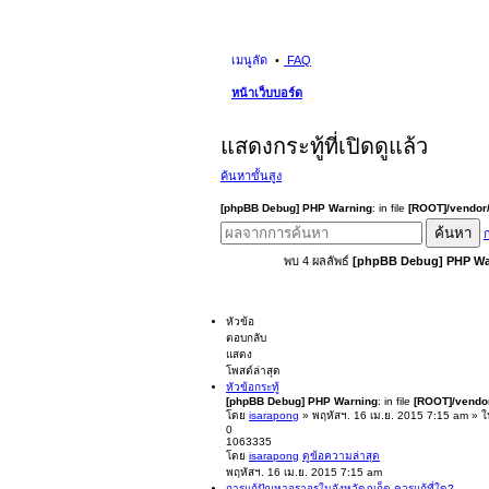
เมนูลัด
FAQ
หน้าเว็บบอร์ด
แสดงกระทู้ที่เปิดดูแล้ว
ค้นหาขั้นสูง
[phpBB Debug] PHP Warning
: in file
[ROOT]/vendor/
ค้นหา
ก
พบ 4 ผลลัพธ์
[phpBB Debug] PHP Wa
หัวข้อ
ตอบกลับ
แสดง
โพสต์ล่าสุด
หัวข้อกระทู้
[phpBB Debug] PHP Warning
: in file
[ROOT]/vendor
โดย
isarapong
» พฤหัสฯ. 16 เม.ย. 2015 7:15 am » 
0
1063335
โดย
isarapong
ดูข้อความล่าสุด
พฤหัสฯ. 16 เม.ย. 2015 7:15 am
การแก้ปัญหาจราจรในจังหวัดภูเก็ต ควรแก้ที่ใด?