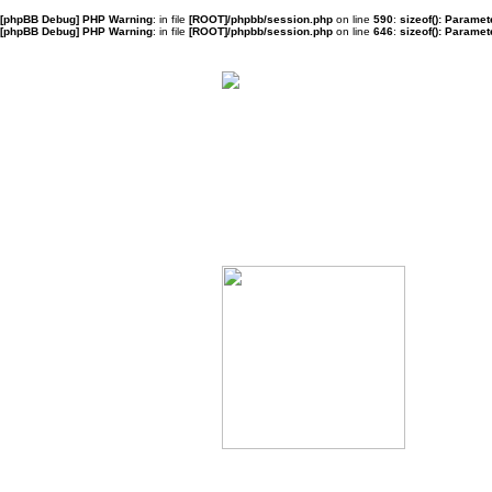
[phpBB Debug] PHP Warning
: in file
[ROOT]/phpbb/session.php
on line
590
:
sizeof(): Parame
[phpBB Debug] PHP Warning
: in file
[ROOT]/phpbb/session.php
on line
646
:
sizeof(): Parame