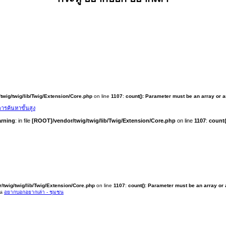
twig/twig/lib/Twig/Extension/Core.php
on line
1107
:
count(): Parameter must be an array or 
ารค้นหาขั้นสูง
rning
: in file
[ROOT]/vendor/twig/twig/lib/Twig/Extension/Core.php
on line
1107
:
count(
/twig/twig/lib/Twig/Extension/Core.php
on line
1107
:
count(): Parameter must be an array or
ใน
อยากบอกอยากเล่า - ชุมชน