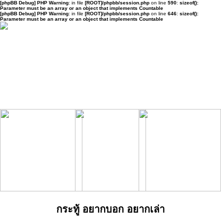
[phpBB Debug] PHP Warning
: in file
[ROOT]/phpbb/session.php
on line
590
:
sizeof():
Parameter must be an array or an object that implements Countable
[phpBB Debug] PHP Warning
: in file
[ROOT]/phpbb/session.php
on line
646
:
sizeof():
Parameter must be an array or an object that implements Countable
กระทู้ อยากบอก อยากเล่า