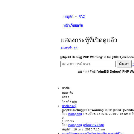
เมนูลัด
FAQ
หน้าเว็บบอร์ด
แสดงกระทู้ที่เปิดดูแล้ว
ค้นหาขั้นสูง
[phpBB Debug] PHP Warning
: in file
[ROOT]/vendor/
ค้นหา
ก
พบ 4 ผลลัพธ์
[phpBB Debug] PHP Wa
หัวข้อ
ตอบกลับ
แสดง
โพสต์ล่าสุด
หัวข้อกระทู้
[phpBB Debug] PHP Warning
: in file
[ROOT]/vendor
โดย
isarapong
» พฤหัสฯ. 16 เม.ย. 2015 7:15 am » 
0
1062797
โดย
isarapong
ดูข้อความล่าสุด
พฤหัสฯ. 16 เม.ย. 2015 7:15 am
การแก้ปัญหาจราจรในจังหวัดภูเก็ต ควรแก้ที่ใด?