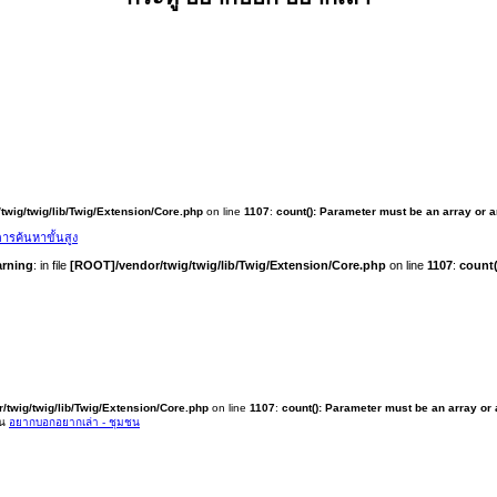
twig/twig/lib/Twig/Extension/Core.php
on line
1107
:
count(): Parameter must be an array or 
ารค้นหาขั้นสูง
rning
: in file
[ROOT]/vendor/twig/twig/lib/Twig/Extension/Core.php
on line
1107
:
count(
/twig/twig/lib/Twig/Extension/Core.php
on line
1107
:
count(): Parameter must be an array or
ใน
อยากบอกอยากเล่า - ชุมชน