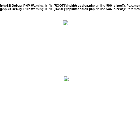
[phpBB Debug] PHP Warning
: in file
[ROOT]/phpbb/session.php
on line
590
:
sizeof(): Parame
[phpBB Debug] PHP Warning
: in file
[ROOT]/phpbb/session.php
on line
646
:
sizeof(): Parame