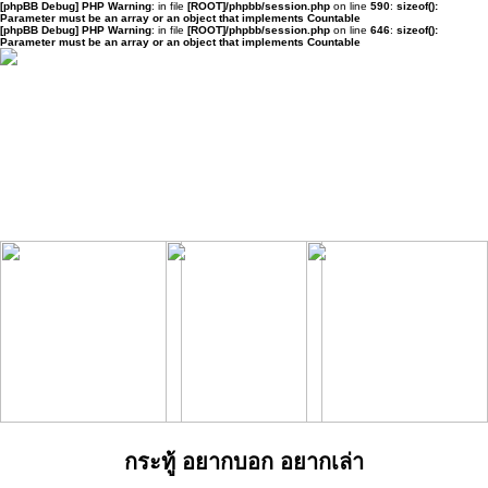
[phpBB Debug] PHP Warning
: in file
[ROOT]/phpbb/session.php
on line
590
:
sizeof():
Parameter must be an array or an object that implements Countable
[phpBB Debug] PHP Warning
: in file
[ROOT]/phpbb/session.php
on line
646
:
sizeof():
Parameter must be an array or an object that implements Countable
กระทู้ อยากบอก อยากเล่า