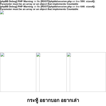
[phpBB Debug] PHP Warning
: in file
[ROOT]/phpbb/session.php
on line
590
:
sizeof():
Parameter must be an array or an object that implements Countable
[phpBB Debug] PHP Warning
: in file
[ROOT]/phpbb/session.php
on line
646
:
sizeof():
Parameter must be an array or an object that implements Countable
กระทู้ อยากบอก อยากเล่า