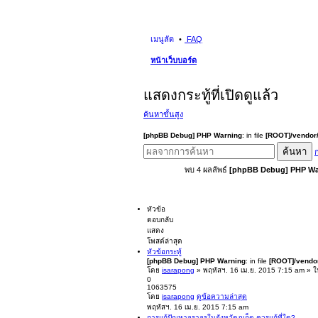
เมนูลัด
FAQ
หน้าเว็บบอร์ด
แสดงกระทู้ที่เปิดดูแล้ว
ค้นหาขั้นสูง
[phpBB Debug] PHP Warning
: in file
[ROOT]/vendor/
ค้นหา
ก
พบ 4 ผลลัพธ์
[phpBB Debug] PHP Wa
หัวข้อ
ตอบกลับ
แสดง
โพสต์ล่าสุด
หัวข้อกระทู้
[phpBB Debug] PHP Warning
: in file
[ROOT]/vendor
โดย
isarapong
» พฤหัสฯ. 16 เม.ย. 2015 7:15 am » 
0
1063575
โดย
isarapong
ดูข้อความล่าสุด
พฤหัสฯ. 16 เม.ย. 2015 7:15 am
การแก้ปัญหาจราจรในจังหวัดภูเก็ต ควรแก้ที่ใด?