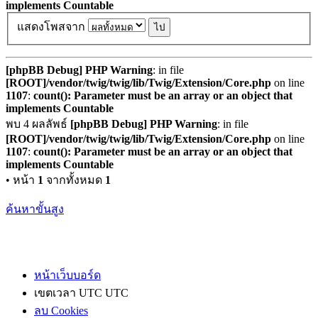
implements Countable
แสดงโพสจาก
[phpBB Debug] PHP Warning
: in file
[ROOT]/vendor/twig/twig/lib/Twig/Extension/Core.php
on line
1107
:
count(): Parameter must be an array or an object that
implements Countable
พบ 4 ผลลัพธ์
[phpBB Debug] PHP Warning
: in file
[ROOT]/vendor/twig/twig/lib/Twig/Extension/Core.php
on line
1107
:
count(): Parameter must be an array or an object that
implements Countable
• หน้า
1
จากทั้งหมด
1
ค้นหาขั้นสูง
หน้าเว็บบอร์ด
เขตเวลา UTC UTC
ลบ Cookies