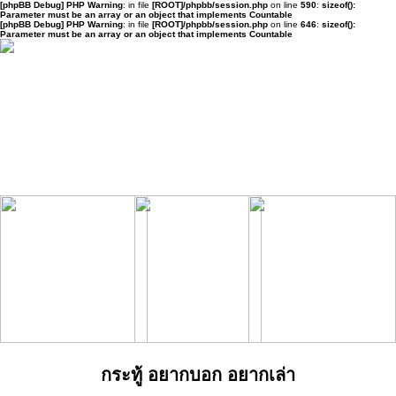
[phpBB Debug] PHP Warning
: in file
[ROOT]/phpbb/session.php
on line
590
:
sizeof():
Parameter must be an array or an object that implements Countable
[phpBB Debug] PHP Warning
: in file
[ROOT]/phpbb/session.php
on line
646
:
sizeof():
Parameter must be an array or an object that implements Countable
กระทู้ อยากบอก อยากเล่า