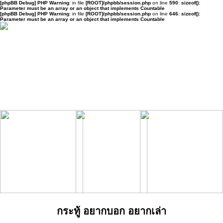
[phpBB Debug] PHP Warning
: in file
[ROOT]/phpbb/session.php
on line
590
:
sizeof():
Parameter must be an array or an object that implements Countable
[phpBB Debug] PHP Warning
: in file
[ROOT]/phpbb/session.php
on line
646
:
sizeof():
Parameter must be an array or an object that implements Countable
กระทู้ อยากบอก อยากเล่า