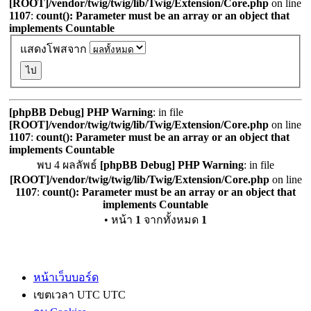
[ROOT]/vendor/twig/twig/lib/Twig/Extension/Core.php
on line
1107
:
count(): Parameter must be an array or an object that
implements Countable
แสดงโพสจาก
[phpBB Debug] PHP Warning
: in file
[ROOT]/vendor/twig/twig/lib/Twig/Extension/Core.php
on line
1107
:
count(): Parameter must be an array or an object that
implements Countable
พบ 4 ผลลัพธ์
[phpBB Debug] PHP Warning
: in file
[ROOT]/vendor/twig/twig/lib/Twig/Extension/Core.php
on line
1107
:
count(): Parameter must be an array or an object that
implements Countable
• หน้า
1
จากทั้งหมด
1
หน้าเว็บบอร์ด
เขตเวลา UTC UTC