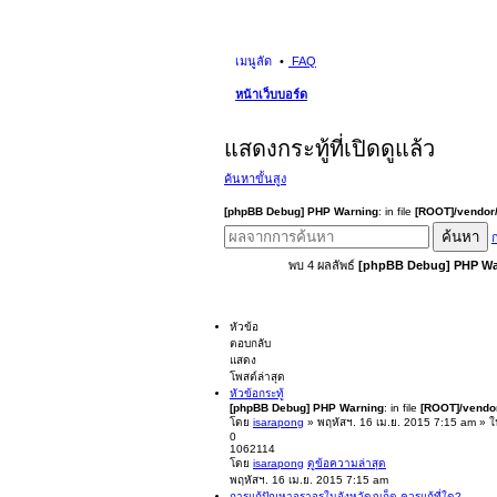
เมนูลัด
FAQ
หน้าเว็บบอร์ด
แสดงกระทู้ที่เปิดดูแล้ว
ค้นหาขั้นสูง
[phpBB Debug] PHP Warning
: in file
[ROOT]/vendor/
ค้นหา
ก
พบ 4 ผลลัพธ์
[phpBB Debug] PHP Wa
หัวข้อ
ตอบกลับ
แสดง
โพสต์ล่าสุด
หัวข้อกระทู้
[phpBB Debug] PHP Warning
: in file
[ROOT]/vendor
โดย
isarapong
» พฤหัสฯ. 16 เม.ย. 2015 7:15 am » 
0
1062114
โดย
isarapong
ดูข้อความล่าสุด
พฤหัสฯ. 16 เม.ย. 2015 7:15 am
การแก้ปัญหาจราจรในจังหวัดภูเก็ต ควรแก้ที่ใด?