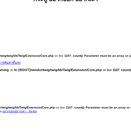
twig/twig/lib/Twig/Extension/Core.php
on line
1107
:
count(): Parameter must be an array or 
ารค้นหาขั้นสูง
rning
: in file
[ROOT]/vendor/twig/twig/lib/Twig/Extension/Core.php
on line
1107
:
count(
/twig/twig/lib/Twig/Extension/Core.php
on line
1107
:
count(): Parameter must be an array or
ใน
อยากบอกอยากเล่า - ชุมชน