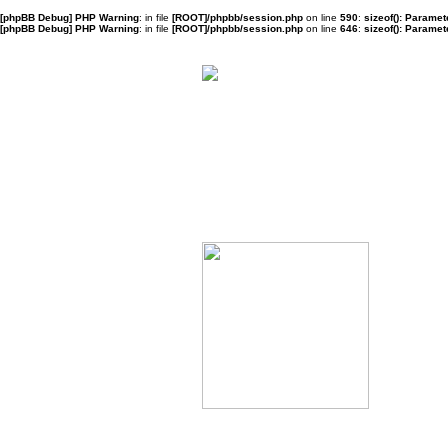
[phpBB Debug] PHP Warning
: in file
[ROOT]/phpbb/session.php
on line
590
:
sizeof(): Parame
[phpBB Debug] PHP Warning
: in file
[ROOT]/phpbb/session.php
on line
646
:
sizeof(): Parame