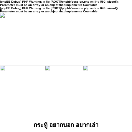
[phpBB Debug] PHP Warning
: in file
[ROOT]/phpbb/session.php
on line
590
:
sizeof():
Parameter must be an array or an object that implements Countable
[phpBB Debug] PHP Warning
: in file
[ROOT]/phpbb/session.php
on line
646
:
sizeof():
Parameter must be an array or an object that implements Countable
กระทู้ อยากบอก อยากเล่า